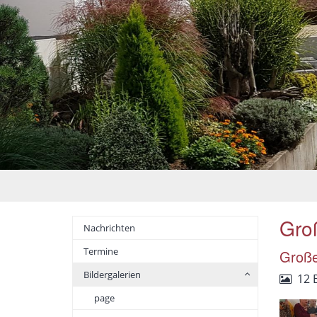
Groß
Nachrichten
Termine
Große
Bildergalerien
12 
page