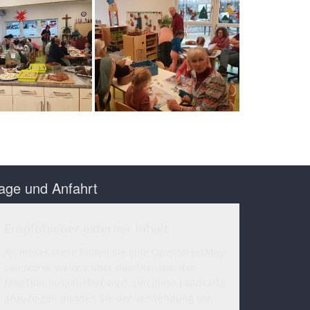
age und Anfahrt
Empfohlener externer Inhalt
An dieser Stelle finden Sie eine OpenStreetMap
Landkarte, welche über den Dienstleister
MapTiler ausgeliefert wird. Um diese Landkarte
anzuzeigen müssen Sie der Verwendung von