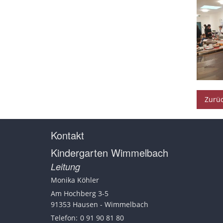
Zurü
Kontakt
Kindergarten Wimmelbach
Leitung
Monika
Köhler
Am Hochberg 3-5
91353
Hausen - Wimmelbach
Telefon:
0 91 90 81 80