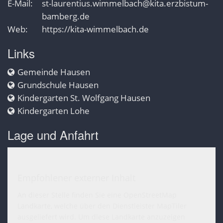
E-Mail:
st-laurentius.wimmelbach@kita.erzbistum-
bamberg.de
Web:
https://kita-wimmelbach.de
Links
Gemeinde Hausen
Grundschule Hausen
Kindergarten St. Wolfgang Hausen
Kindergarten Lohe
Lage und Anfahrt
Empfohlener externer Inhalt
An dieser Stelle finden Sie eine OpenStreetMap
Landkarte, welche über den Dienstleister MapTiler
ausgeliefert wird. Um diese Landkarte anzuzeigen