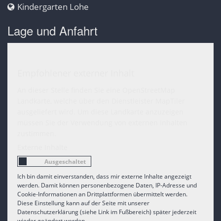
Kindergarten Lohe
Lage und Anfahrt
Empfohlener externer Inhalt
An dieser Stelle finden Sie eine OpenStreetMap
Landkarte, welche über den Dienstleister MapTiler
ausgeliefert wird. Um diese Landkarte anzuzeigen
müssen Sie der Verwendung von externen Inhalten
zustimmen.
Externe Inhalte
Ich bin damit einverstanden, dass mir externe Inhalte angezeigt
werden. Damit können personenbezogene Daten, IP-Adresse und
Cookie-Informationen an Drittplattformen übermittelt werden.
Diese Einstellung kann auf der Seite mit unserer
Datenschutzerklärung (siehe Link im Fußbereich) später jederzeit
wieder geändert werden.