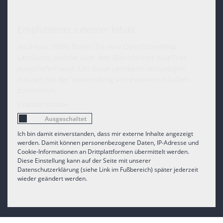
Empfohlener externer Inhalt
An dieser Stelle finden Sie eine OpenStreetMap
Landkarte, welche über den Dienstleister MapTiler
ausgeliefert wird. Um diese Landkarte anzuzeigen
müssen Sie der Verwendung von externen Inhalten
zustimmen.
Externe Inhalte
Ich bin damit einverstanden, dass mir externe Inhalte angezeigt
werden. Damit können personenbezogene Daten, IP-Adresse und
Cookie-Informationen an Drittplattformen übermittelt werden.
Diese Einstellung kann auf der Seite mit unserer
Datenschutzerklärung (siehe Link im Fußbereich) später jederzeit
wieder geändert werden.