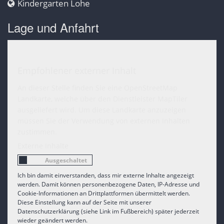
Kindergarten Lohe
Lage und Anfahrt
Empfohlener externer Inhalt
An dieser Stelle finden Sie eine OpenStreetMap
Landkarte, welche über den Dienstleister MapTiler
ausgeliefert wird. Um diese Landkarte anzuzeigen
müssen Sie der Verwendung von externen Inhalten
zustimmen.
Externe Inhalte
Ich bin damit einverstanden, dass mir externe Inhalte angezeigt
werden. Damit können personenbezogene Daten, IP-Adresse und
Cookie-Informationen an Drittplattformen übermittelt werden.
Diese Einstellung kann auf der Seite mit unserer
Datenschutzerklärung (siehe Link im Fußbereich) später jederzeit
wieder geändert werden.